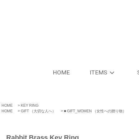
HOME
ITEMS
HOME
>
KEY RING
HOME
>
GIFT （大切な人へ）
>
■ GIFT_WOMEN （女性への贈り物）
Rabbit Brass Key Ring