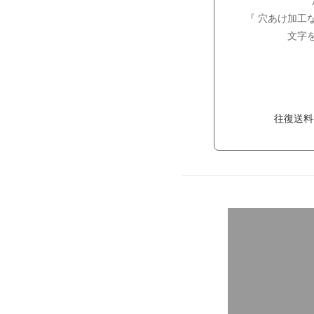
『 穴あけ加工
文字
往復送料 